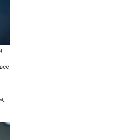
и
 всё
м,