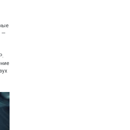
нные
и —
Р.
ение
вух