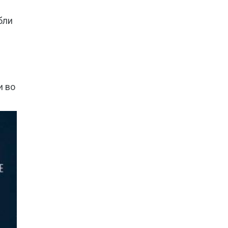
бли
и во