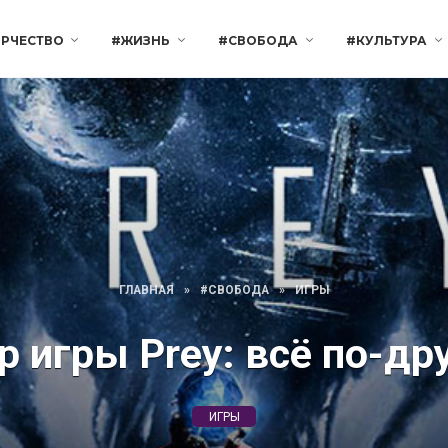
РЧЕСТВО
#ЖИЗНЬ
#СВОБОДА
#КУЛЬТУРА
ГЛАВНАЯ
»
#СВОБОДА
»
ИГРЫ
р игры Prey: всё по-др
ИГРЫ