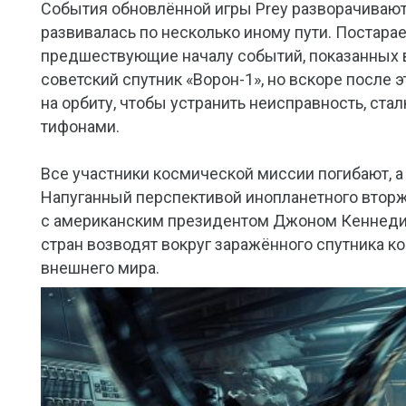
События обновлённой игры Prey разворачиваютс
развивалась по несколько иному пути. Постара
предшествующие началу событий, показанных в 
советский спутник «Ворон-1», но вскоре после 
на орбиту, чтобы устранить неисправность, ст
тифонами.
Все участники космической миссии погибают, 
Напуганный перспективой инопланетного втор
с американским президентом Джоном Кеннеди.
стран возводят вокруг заражённого спутника к
внешнего мира.