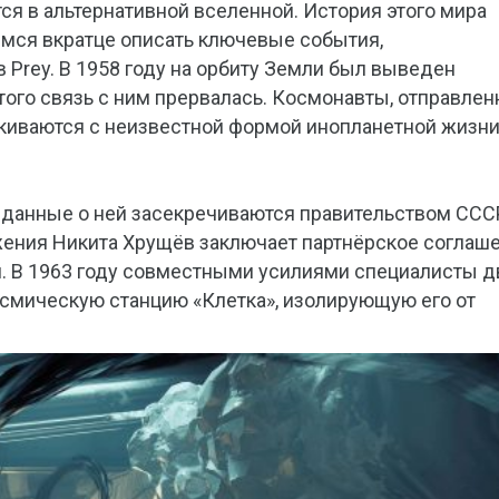
я в альтернативной вселенной. История этого мира
емся вкратце описать ключевые события,
Prey. В 1958 году на орбиту Земли был выведен
этого связь с ним прервалась. Космонавты, отправле
алкиваются с неизвестной формой инопланетной жизн
а данные о ней засекречиваются правительством ССС
жения Никита Хрущёв заключает партнёрское соглаш
 В 1963 году совместными усилиями специалисты д
осмическую станцию «Клетка», изолирующую его от