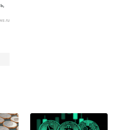
ь,
ws.ru