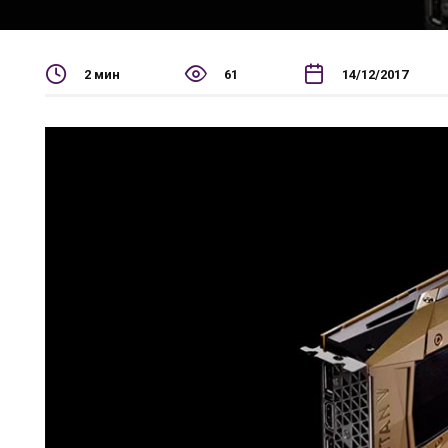
2 мин
61
14/12/2017