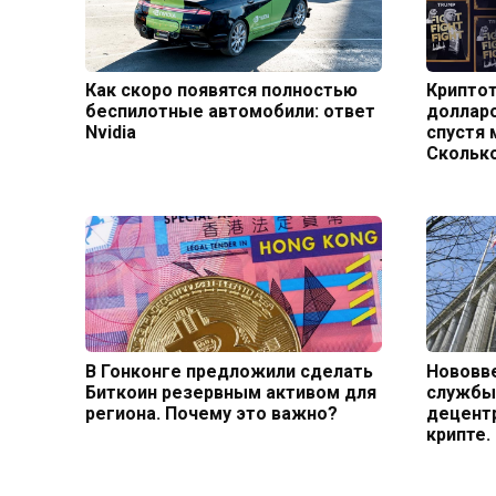
Как скоро появятся полностью
Крипто
беспилотные автомобили: ответ
долларо
Nvidia
спустя 
Сколько
В Гонконге предложили сделать
Нововв
Биткоин резервным активом для
службы
региона. Почему это важно?
децент
крипте.