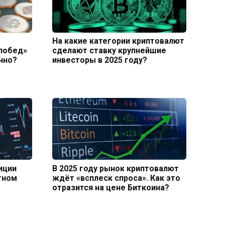
На какие категории криптовалют
побед»
сделают ставку крупнейшие
енно?
инвесторы в 2025 году?
иции
В 2025 году рынок криптовалют
тном
ждёт «всплеск спроса». Как это
отразится на цене Биткоина?