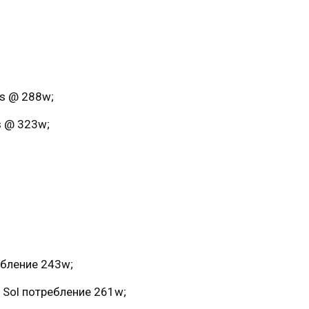
/s @ 288w;
s @ 323w;
ебление 243w;
 Sol потребление 261w;