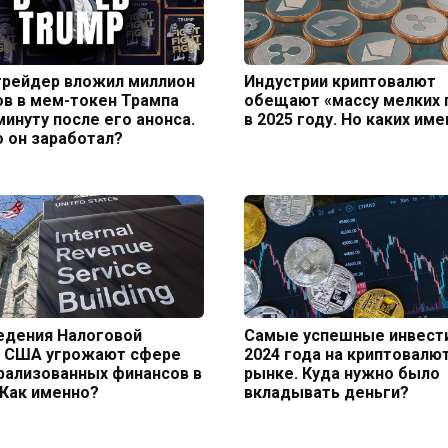
трейдер вложил миллион
Индустрии криптовалют
в в мем-токен Трампа
обещают «массу мелких 
минуту после его анонса.
в 2025 году. Но каких им
 он заработал?
едения Налоговой
Самые успешные инвест
 США угрожают сфере
2024 года на криптовалю
рализованных финансов в
рынке. Куда нужно было
 Как именно?
вкладывать деньги?