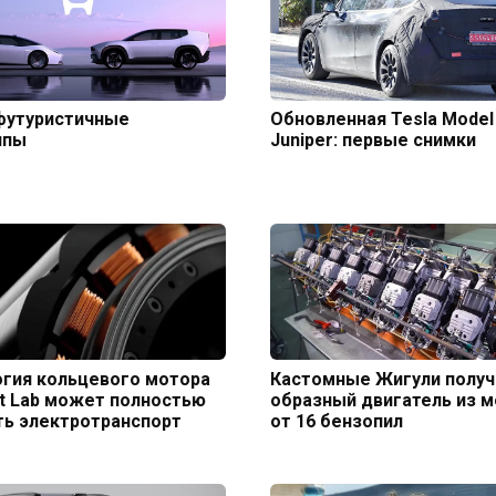
футуристичные
Обновленная Tesla Model
ипы
Juniper: первые снимки
гия кольцевого мотора
Кастомные Жигули получ
t Lab может полностью
образный двигатель из 
ть электротранспорт
от 16 бензопил