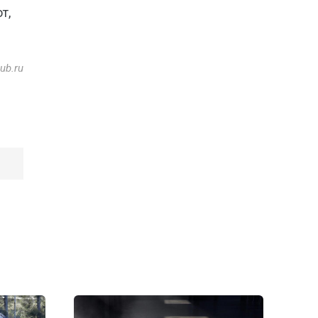
т,
ub.ru