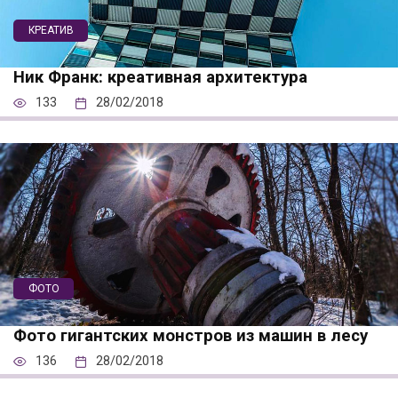
КРЕАТИВ
Ник Франк: креативная архитектура
133
28/02/2018
ФОТО
Фото гигантских монстров из машин в лесу
136
28/02/2018