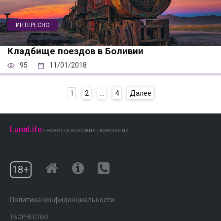
ИНТЕРЕСНО
Кладбище поездов в Боливии
95
11/01/2018
Пагинация
1
2
…
4
Далее
записей
LunaLife
- новости высоких технологий
18+
Политика конфиденциальности
ТВОРЧЕСТВО