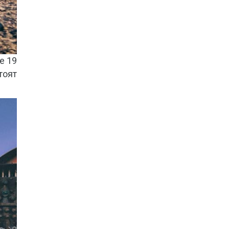
е 19
тоят