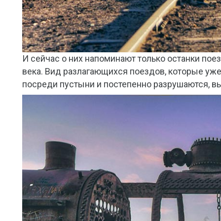
И сейчас о них напоминают только останки пое
века. Вид разлагающихся поездов, которые уже д
посреди пустыни и постепенно разрушаются, в