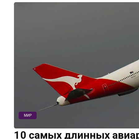
МИР
10 самых длинных авиар