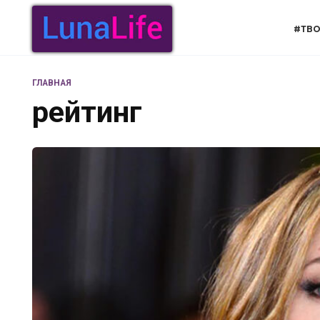
Перейти
к
#ТВО
содержанию
ГЛАВНАЯ
рейтинг