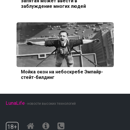
запятая может ввести в
заблуждение многих людей
Мойка окон на небоскребе Эмпайр-
стейт-билдинг
LunaLife
- новости высоких технологий
18+