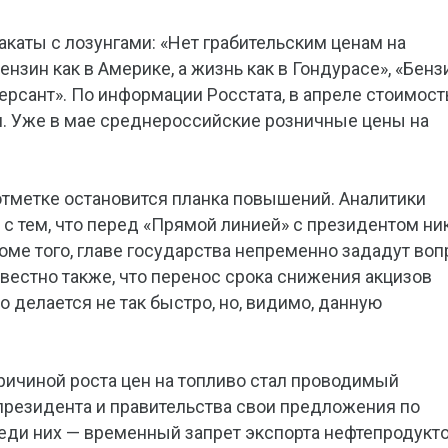
каты с лозунгами: «Нет грабительским ценам на
нзин как в Америке, а жизнь как в Гондурасе», «Бенз
рсант». По информации Росстата, в апреле стоимост
м. Уже в мае среднероссийские розничные цены на
 отметке остановится планка повышений. Аналитики
 с тем, что перед «Прямой линией» с президентом ни
оме того, главе государства непременно зададут воп
звестно также, что перенос срока снижения акцизов
о делается не так быстро, но, видимо, данную
ричиной роста цен на топливо стал проводимый
президента и правительства свои предложения по
реди них — временный запрет экспорта нефтепродукт