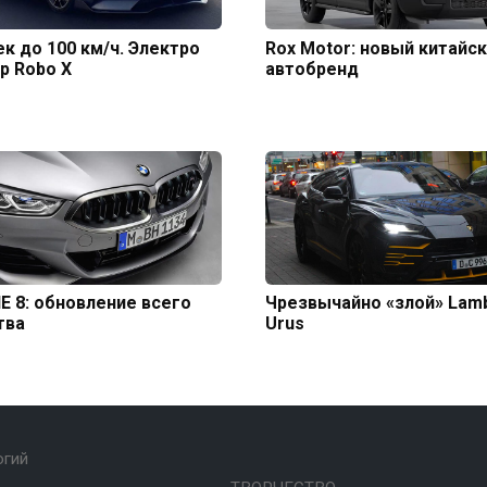
сек до 100 км/ч. Электро
Rox Motor: новый китайс
р Robo X
автобренд
 8: обновление всего
Чрезвычайно «злой» Lamb
тва
Urus
огий