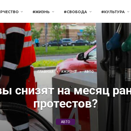
РЧЕСТВО
#ЖИЗНЬ
#СВОБОДА
#КУЛЬТУРА
ГЛАВНАЯ
»
#ЖИЗНЬ
»
АВТО
ы снизят на месяц ран
протестов?
АВТО