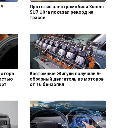
 Y
Прототип электромобиля Xiaomi
SU7 Ultra показал рекорд на
трассе
мотора
Кастомные Жигули получили V-
ностью
образный двигатель из моторов
орт
от 16 бензопил