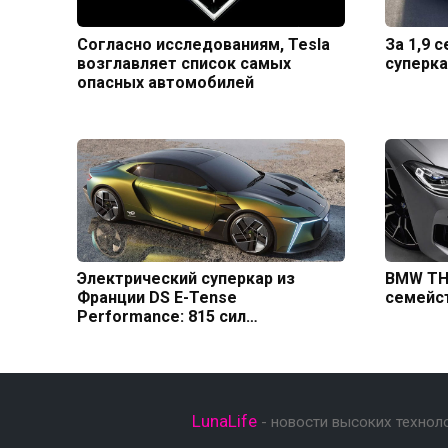
Согласно исследованиям, Tesla
За 1,9 
возглавляет список самых
суперка
опасных автомобилей
Электрический суперкар из
BMW THE
Франции DS E-Tense
семейс
Performance: 815 сил…
LunaLife
- новости высоких технол