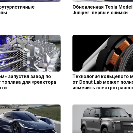
футуристичные
Обновленная Tesla Model
ипы
Juniper: первые снимки
м» запустил завод по
Технология кольцевого 
 топлива для «реактора
от Donut Lab может пол
го»
изменить электротрансп