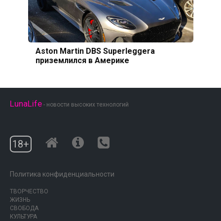
Aston Martin DBS Superleggera
приземлился в Америке
LunaLife
- новости высоких технологий
18+
Политика конфиденциальности
ТВОРЧЕСТВО
ЖИЗНЬ
СВОБОДА
КУЛЬТУРА