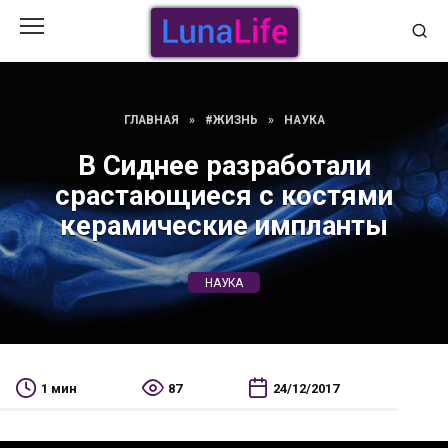
Перейти
к
содержанию
ГЛАВНАЯ
»
#ЖИЗНЬ
»
НАУКА
В Сиднее разработали
срастающиеся с костями
керамические импланты
НАУКА
1 мин
87
24/12/2017