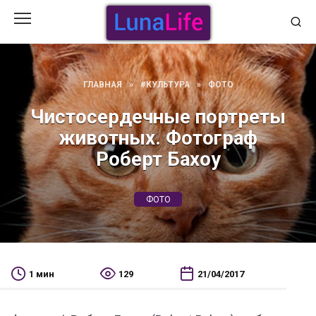
Перейти
к
содержанию
ГЛАВНАЯ
»
#КУЛЬТУРА
»
ФОТО
Чистосердечные портреты
животных. Фотограф
Роберт Бахоу
ФОТО
1 мин
129
21/04/2017