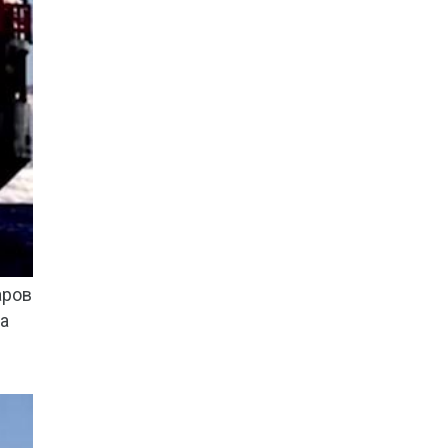
аров
за