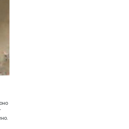
 оно
т
ено.