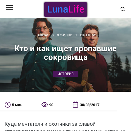
Перейти
к
содержанию
ГЛАВНАЯ
»
#ЖИЗНЬ
»
ИСТОРИЯ
Кто и как ищет пропавшие
сокровища
ИСТОРИЯ
5 мин
90
30/03/2017
Куда мечтатели и охотники за славой