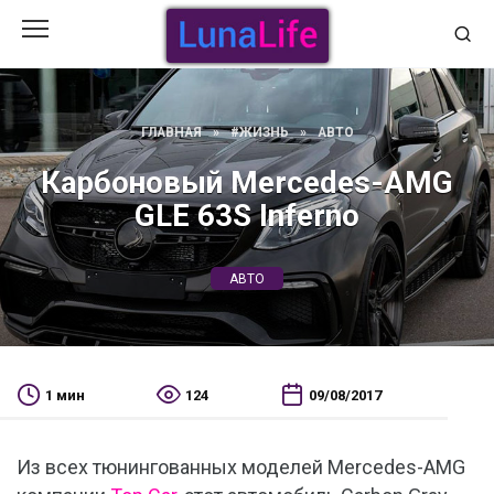
Перейти
к
содержанию
ГЛАВНАЯ
»
#ЖИЗНЬ
»
АВТО
Карбоновый Mercedes-AMG
GLE 63S Inferno
АВТО
1 мин
124
09/08/2017
Из всех тюнингованных моделей Mercedes-AMG