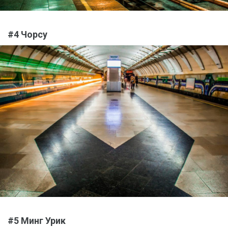
#4 Чорсу
#5 Минг Урик