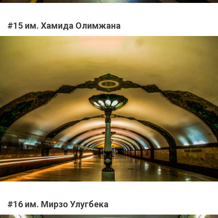
#15 им. Хамида Олимжана
#16 им. Мирзо Улугбека