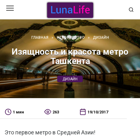
Перейти
к
содержанию
ГЛАВНАЯ
»
#ТВОРЧЕСТВО
»
ДИЗАЙН
Изящность и красота метро
Ташкента
ДИЗАЙН
1 мин
263
19/10/2017
Это первое метро в Средней Азии!