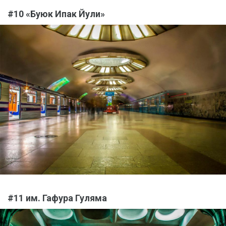
#10 «Буюк Ипак Йули»
#11 им. Гафура Гуляма