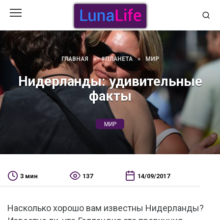
Перейти
к
содержанию
ГЛАВНАЯ
»
#ПЛАНЕТА
»
МИР
Нидерланды: удивительные
факты
МИР
3 мин
137
14/09/2017
Насколько хорошо вам известны Нидерланды?