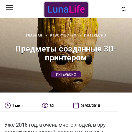
Перейти
к
содержанию
ГЛАВНАЯ
»
#ТВОРЧЕСТВО
»
ИНТЕРЕСНО
Предметы созданные 3D-
принтером
ИНТЕРЕСНО
1 мин
82
01/03/2018
Уже 2018 год, а очень много людей, в эру