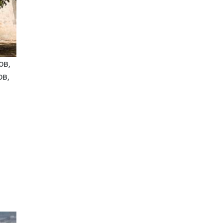
ов,
в,