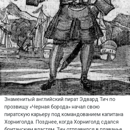
Знаменитый английский пират Эдвард Тич по
прозвищу «Черная борода» начал свою
пиратскую карьеру под командованием капитана
Хорниголда. Позднее, когда Хорниголд сдался
британским властям, Тич отправился в плаванье