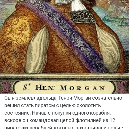
Сын землевладельца, Генри Морган сознательно
решил стать пиратом с целью сколотить
состояние. Начав с покупки одного корабля,
вскоре он командовал целой флотилией из 12
пиратских кораблей, которые захватывали целые