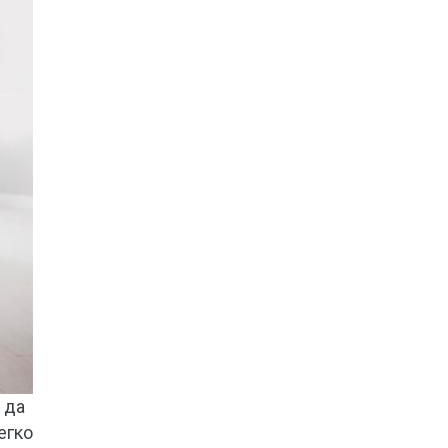
 да
егко