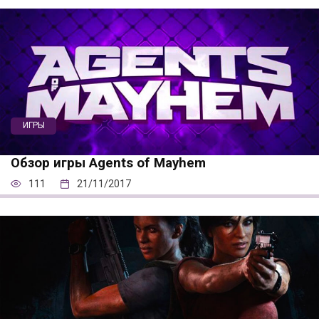
ИГРЫ
Обзор игры Agents of Mayhem
111
21/11/2017