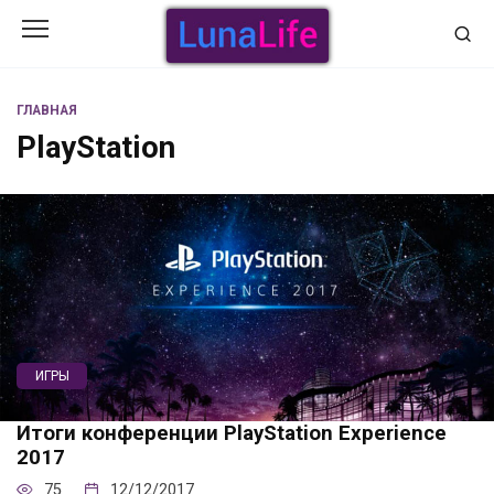
Перейти
к
содержанию
ГЛАВНАЯ
PlayStation
ИГРЫ
Итоги конференции PlayStation Experience
2017
75
12/12/2017