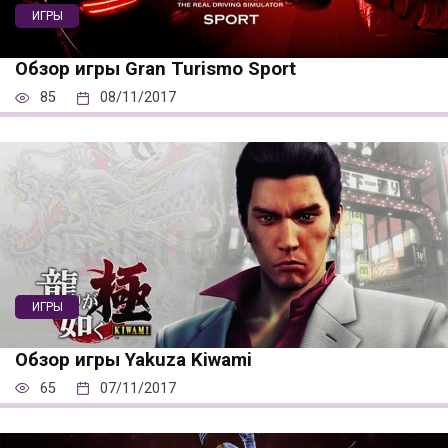
ИГРЫ
Обзор игры Gran Turismo Sport
85
08/11/2017
ИГРЫ
Обзор игры Yakuza Kiwami
65
07/11/2017