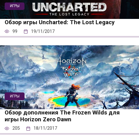
ИГРЫ
Обзор игры Uncharted: The Lost Legacy
99
19/11/2017
ИГРЫ
Обзор дополнения The Frozen Wilds для
игры Horizon Zero Dawn
205
18/11/2017