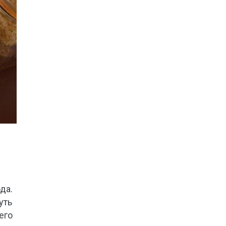
да.
уть
его