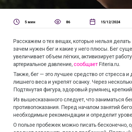
5 мин
86
15/12/2024
Расскажем о тех вещах, которые нельзя делать
зачем нужен бег и какие у него плюсы. Бег су
увеличивает объем лёгких, активизирует работу
артериальное давление,
сообщает
Fiteria.ru.
Также, бег — это лучшее средство от стресса и
лишнего веса и укрепят осанку. Через нескольк
Подтянутая фигура, здоровый румянец, крепкий
Из вышесказанного следует, что заниматься б
противопоказания. Перед началом занятий бегом
необходимые рекомендации и определит уровен
О пользе пробежек можно писать бесконечно, о