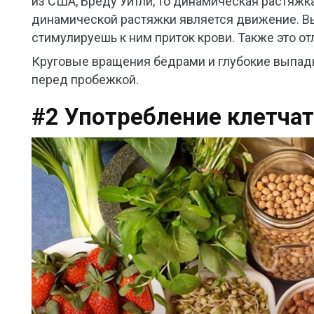
из США, Бреду Уитли, то динамическая растяжк
динамической растяжки является движение. В
стимулируешь к ним приток крови. Также это от
Круговые вращения бёдрами и глубокие выпады
перед пробежкой.
#2 Употребление клетча