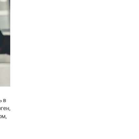
ь в
ген,
ом,