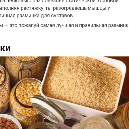
а в несколько раз полезнее статической. Основой
ыполняя растяжку, ты разогреваешь мышцы и
личная разминка для суставов.
 — это пожалуй самая лучшая и правильная разминк
тки