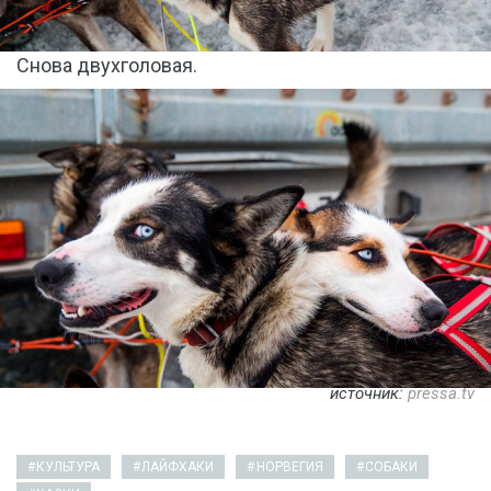
Снова двухголовая.
источник:
pressa.tv
КУЛЬТУРА
ЛАЙФХАКИ
НОРВЕГИЯ
СОБАКИ