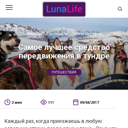
Перейти
к
содержанию
ГЛАВНАЯ
»
#ПЛАНЕТА
»
ПУТЕШЕСТВИЯ
Самое лучшее средство
передвижения в тундре
ПУТЕШЕСТВИЯ
2 мин
111
09/04/2017
Каждый раз, когда приезжаешь в любую