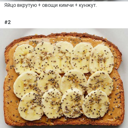
Яйцо вкрутую + овощи кимчи + кунжут.
#2