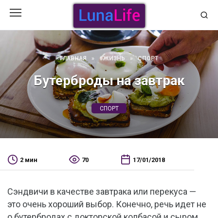
Перейти
к
содержанию
ГЛАВНАЯ
»
#ЖИЗНЬ
»
СПОРТ
Бутерброды на завтрак
СПОРТ
2 мин
70
17/01/2018
Сэндвичи в качестве завтрака или перекуса —
это очень хороший выбор. Конечно, речь идет не
о бутербродах с докторской колбасой и сыром.