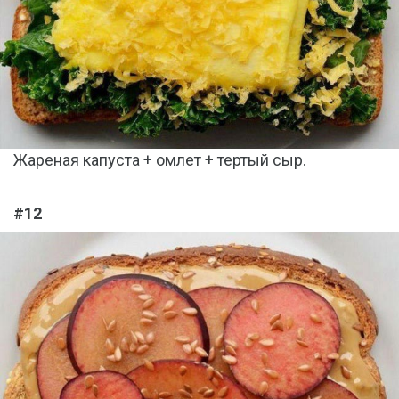
Жареная капуста + омлет + тертый сыр.
#12