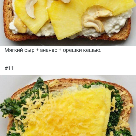
Мягкий сыр + ананас + орешки кешью.
#11