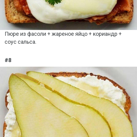
Пюре из фасоли + жареное яйцо + кориандр +
соус сальса.
#8