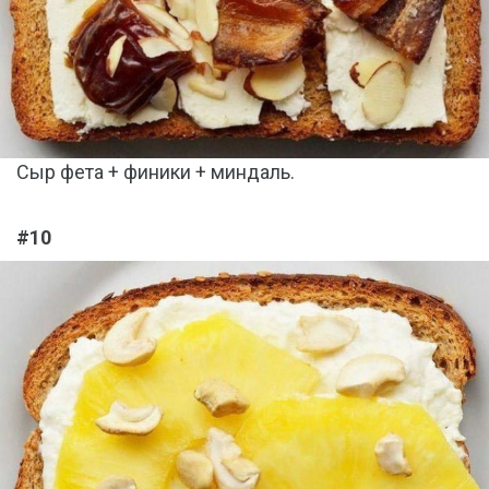
Сыр фета + финики + миндаль.
#10