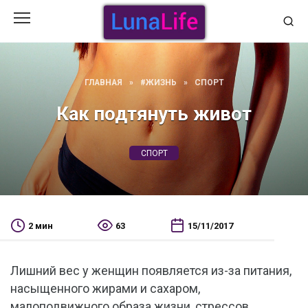
Перейти
к
содержанию
ГЛАВНАЯ
»
#ЖИЗНЬ
»
СПОРТ
Как подтянуть живот
СПОРТ
2 мин
63
15/11/2017
Лишний вес у женщин появляется из-за питания,
насыщенного жирами и сахаром,
малоподвижного образа жизни, стрессов.