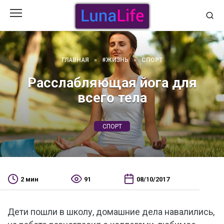
Перейти
к
содержанию
ГЛАВНАЯ
»
#ЖИЗНЬ
»
СПОРТ
Расслабляющая йога для
всего тела
СПОРТ
2 мин
91
08/10/2017
Дети пошли в школу, домашние дела навалились,