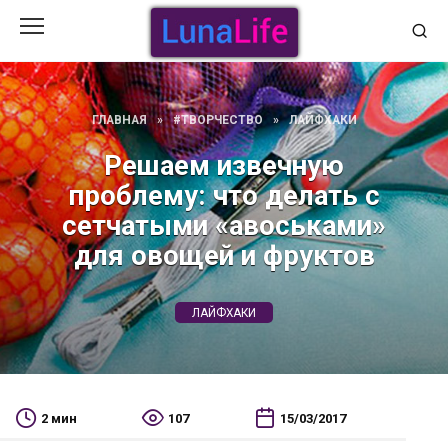
Перейти
к
содержанию
ГЛАВНАЯ
»
#ТВОРЧЕСТВО
»
ЛАЙФХАКИ
Решаем извечную
проблему: что делать с
сетчатыми «авоськами»
для овощей и фруктов
ЛАЙФХАКИ
2 мин
107
15/03/2017