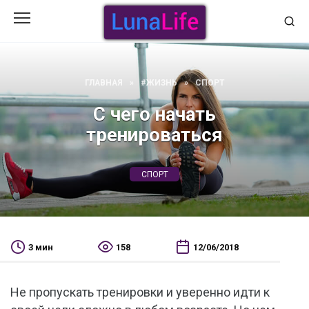
Перейти
к
содержанию
ГЛАВНАЯ
»
#ЖИЗНЬ
»
СПОРТ
С чего начать
тренироваться
СПОРТ
3 мин
158
12/06/2018
Не пропускать тренировки и уверенно идти к