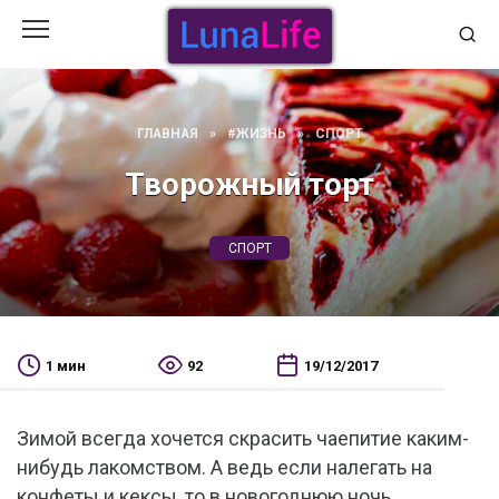
Перейти
к
содержанию
ГЛАВНАЯ
»
#ЖИЗНЬ
»
СПОРТ
Творожный торт
СПОРТ
1 мин
92
19/12/2017
Зимой всегда хочется скрасить чаепитие каким-
нибудь лакомством. А ведь если налегать на
конфеты и кексы, то в новогоднюю ночь