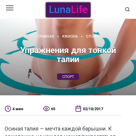
Перейти
к
содержанию
ГЛАВНАЯ
»
#ЖИЗНЬ
»
СПОРТ
Упражнения для тонкой
талии
СПОРТ
4 мин
65
02/10/2017
Осиная талия — мечта каждой барышни. К