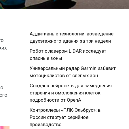
Аддитивные технологии: возведение
го
двухэтажного здания за три недели
ких
Робот с лазером LiDAR исследует
опасные зоны
Универсальный радар Garmin избавит
мотоциклистов от слепых зон
Создана нейросеть для замедления
то
старения и омоложения клеток:
ого
подробности от OpenAI
Контроллеры «ПЛК-Эльбрус»: в
России стартует серийное
производство